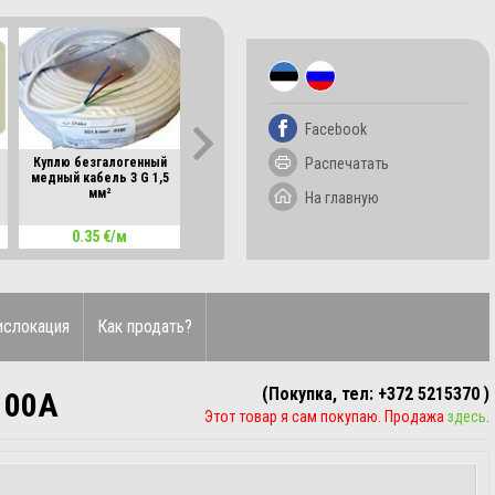
Facebook
Распечатать
Куплю безгалогенный
Куплю безгалогенный
Куплю резаки дл
медный кабель 3 G 1,5
медный кабель 3 G 2,5
кабелей Knipex, C
мм²
мм²
На главную
0.35 €/м
0.50 €/м
15.00 €/шт
ислокация
Как продать?
(Покупка, тел: +372 5215370 )
100A
Этот товар я сам покупаю. Продажа
здесь
.