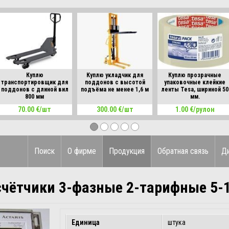
Куплю
Куплю укладчик для
Куплю прозрачные
транспортировщик для
поддонов с высотой
упаковочные клейкие
поддонов с длиной вил
подъёма не менее 1,6 м
ленты Tesa, шириной 50
800 мм
мм.
70.00 €/шт
300.00 €/шт
1.00 €/рулон
Поиск
О фирме
Продукция
Обратная связь
Д
счётчики 3-фазные 2-тарифные 5-
Единица
штука