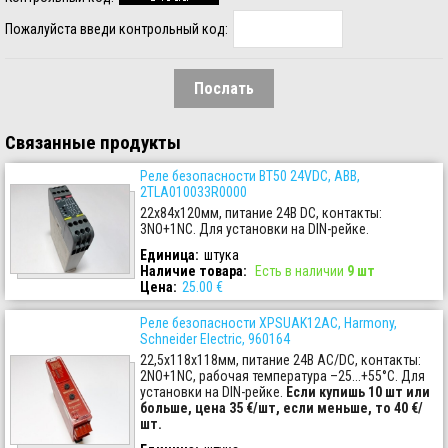
Пожалуйста введи контрольный код:
Связанные продукты
Реле безопасности BT50 24VDC, ABB,
2TLA010033R0000
22x84x120мм, питание 24В DC, контакты:
3NO+1NC. Для установки на DIN-рейке.
Единица:
штука
Наличие товара
:
Есть в наличии
9 шт
Цена:
25.00 €
Реле безопасности XPSUAK12AC, Harmony,
Schneider Electric, 960164
22,5x118x118мм, питание 24В AC/DC, контакты:
2NO+1NC, рабочая температура –25...+55°C. Для
установки на DIN-рейке.
Если купишь 10 шт или
больше, цена 35 €/шт, если меньше, то 40 €/
шт.