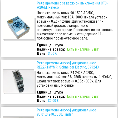
Реле времени с задержкой выключения CT3-
A20/M, Releco
Напряжение питания 90-150В AC/DC,
максимальный ток 10A, 300В, шкала уставок
времени 0,2с - 12мин. Для установки в 11-
полюсный цоколь стандартного
промежуточного реле. Позволяет использовать
в качестве реле времени стандартное 11-
полюсное промежуточное реле.
Единица:
штука
Наличие товара
:
Есть в наличии
3 шт
Цена:
3.00 €
Реле времени многофункциональное
RE22R1MYMR, Schneider Electric, 079243
Напряжение питания 24-240В AC/DC,
максимальный ток 8A, 250В, контакты: 1 NO/NC,
шкала уставок времени 0,05с - 300ч. Для
установки на DIN-рейке.
Единица:
штука
Наличие товара
:
Есть в наличии
5 шт
Цена:
30.00 €
Реле времени многофункциональное
83.01.0.240.0000, Finder