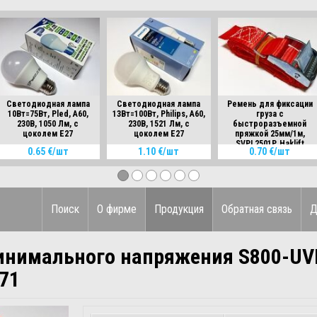
Светодиодная лампа
Светодиодная лампа
Ремень для фиксации
10Вт=75Вт, Pled, A60,
13Вт=100Вт, Philips, A60,
груза с
230B, 1050 Лм, с
230B, 1521 Лм, с
быстроразъемной
цоколем Е27
цоколем Е27
пряжкой 25мм/1м,
SVPL2501P, Haklift
0.65 €/шт
1.10 €/шт
0.70 €/шт
Поиск
О фирме
Продукция
Обратная связь
Д
инимального напряжения S800-UVR
71