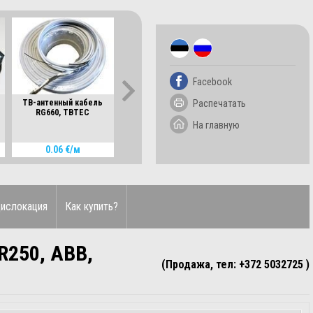
Facebook
Распечатать
ТВ-антенный кабель
LED трансформатор 34-
Вытяжной вентиля
RG660, TBTEC
44Вт, 800-1050мА, 25-
Ø100 мм, Вентс 100 
42В, OT FIT 40/220-
белый, с таймером(
На главную
240/1A0 CS G2, Osram
мин)
0.06 €/м
3.50 €/шт
10.00 €/шт
ислокация
Как купить?
250, ABB,
(Продажа, тел: +372 5032725 )