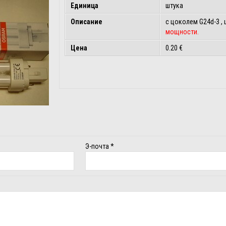
Единица
штука
Описание
с цоколем G24d-3 ,
мощности.
Цена
0.20 €
Э-почта
*