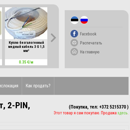
Facebook
Распечатать
Куплю безгалогенный
Куплю безгалогенный
Куплю резаки дл
медный кабель 3 G 1,5
медный кабель 3 G 2,5
кабелей Knipex, C
мм²
мм²
На главную
0.35 €/м
0.50 €/м
15.00 €/шт
ислокация
Как продать?
, 2-PIN,
(Покупка, тел: +372 5215370 )
Этот товар я сам покупаю. Продажа
здесь
.