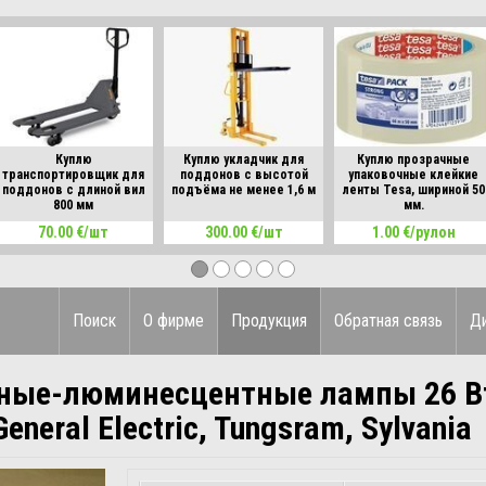
Куплю
Куплю укладчик для
Куплю прозрачные
транспортировщик для
поддонов с высотой
упаковочные клейкие
поддонов с длиной вил
подъёма не менее 1,6 м
ленты Tesa, шириной 50
800 мм
мм.
70.00 €/шт
300.00 €/шт
1.00 €/рулон
Поиск
О фирме
Продукция
Обратная связь
Д
ные-люминесцентные лампы 26 Вт
General Electric, Tungsram, Sylvania