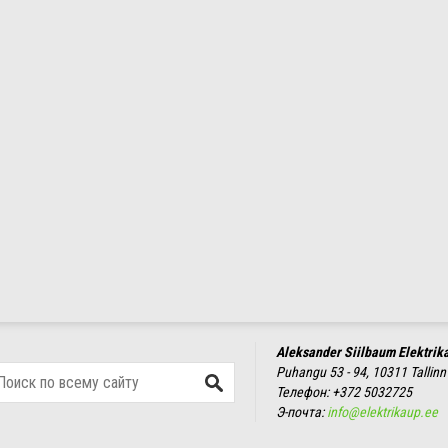
Aleksander Siilbaum Elektrik
Puhangu 53 - 94, 10311 Tallinn
Телефон:
+372 5032725
Э-почта:
info@elektrikaup.ee