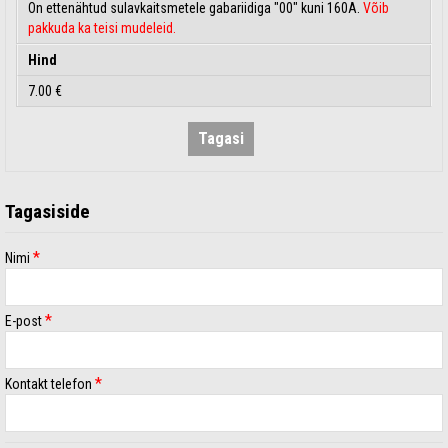
On ettenähtud sulavkaitsmetele gabariidiga "00" kuni 160A.
Võib
pakkuda ka teisi mudeleid.
Hind
7.00 €
Tagasi
Tagasiside
*
Nimi
*
E-post
*
Kontakt telefon