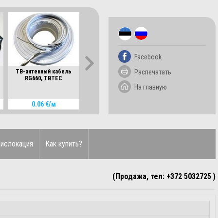
Facebook
Распечатать
ТВ-антенный кабель
LED трансформатор 34-
Вытяжной вентиля
RG660, TBTEC
44Вт, 800-1050мА, 25-
Ø100 мм, Вентс 100 
42В, OT FIT 40/220-
белый, с таймером(
На главную
240/1A0 CS G2, Osram
мин)
0.06 €/м
3.50 €/шт
10.00 €/шт
ислокация
Как купить?
(Продажа, тел: +372 5032725 )