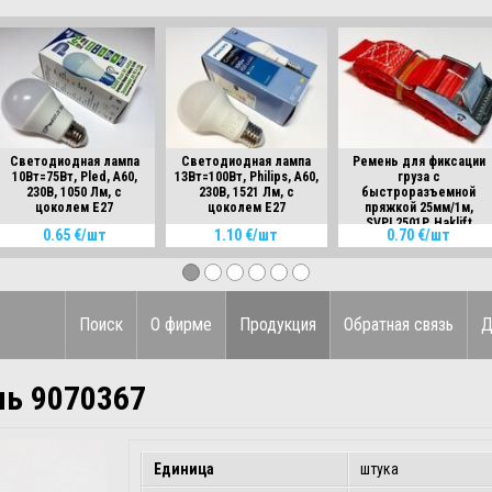
Светодиодная лампа
Светодиодная лампа
Ремень для фиксации
10Вт=75Вт, Pled, A60,
13Вт=100Вт, Philips, A60,
груза с
230B, 1050 Лм, с
230B, 1521 Лм, с
быстроразъемной
цоколем Е27
цоколем Е27
пряжкой 25мм/1м,
SVPL2501P, Haklift
0.65 €/шт
1.10 €/шт
0.70 €/шт
Поиск
О фирме
Продукция
Обратная связь
Д
ь 9070367
Единица
штука