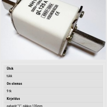
Ühik
tükk
On olemas
9 tk
Kirjeldus
gabariit "1", pikkus 135mm.