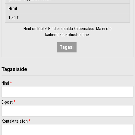
Hind
1.50 €
Hind on lõplik! Hind ei sisalda käibemaksu. Ma ei ole
käibemaksukohustuslane.
Tagasi
Tagasiside
*
Nimi
*
E-post
*
Kontakt telefon