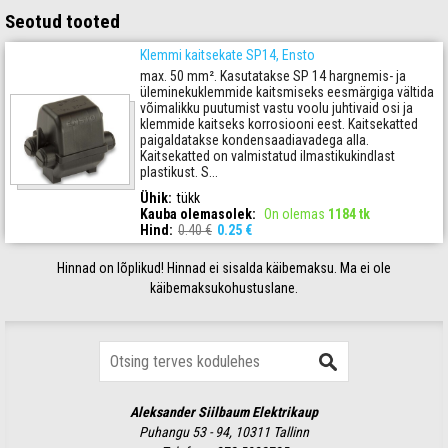
Seotud tooted
Klemmi kaitsekate SP14, Ensto
max. 50 mm². Kasutatakse SP 14 hargnemis- ja
üleminekuklemmide kaitsmiseks eesmärgiga vältida
võimalikku puutumist vastu voolu juhtivaid osi ja
klemmide kaitseks korrosiooni eest. Kaitsekatted
paigaldatakse kondensaadiavadega alla.
Kaitsekatted on valmistatud ilmastikukindlast
plastikust. S...
Ühik:
tükk
Kauba olemasolek
:
On olemas
1184 tk
Hind:
0.40 €
0.25 €
Hinnad on lõplikud! Hinnad ei sisalda käibemaksu. Ma ei ole
käibemaksukohustuslane.
Aleksander Siilbaum Elektrikaup
Puhangu 53 - 94, 10311 Tallinn