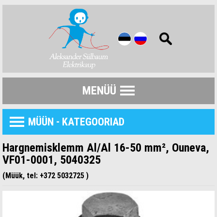
MENÜÜ
MÜÜN - KATEGOORIAD
Hargnemisklemm Al/Al 16-50 mm², Ouneva,
VF01-0001, 5040325
(Müük, tel: +372 5032725 )