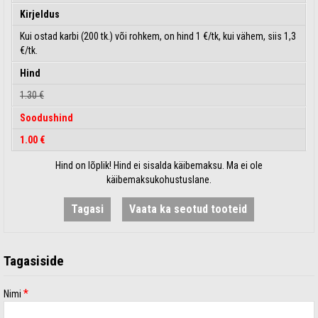
Kirjeldus
Kui ostad karbi (200 tk.) või rohkem, on hind 1 €/tk, kui vähem, siis 1,3
€/tk.
Hind
1.30 €
Soodushind
1.00 €
Hind on lõplik! Hind ei sisalda käibemaksu. Ma ei ole
käibemaksukohustuslane.
Tagasi
Vaata ka seotud tooteid
Tagasiside
*
Nimi