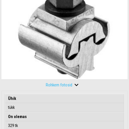
Rohkem fotosid
Ühik
tükk
On olemas
329 tk